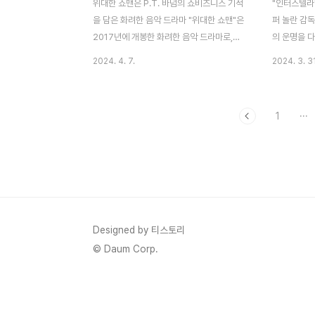
위대한 쇼맨은 P.T. 바넘의 쇼비즈니스 기적
"인터스텔라
을 담은 화려한 음악 드라마 "위대한 쇼맨"은
퍼 놀란 감독
2017년에 개봉한 화려한 음악 드라마로,
의 운명을 다
P.T. 바넘이라는 전설적인 쇼맨의 이야기를
작품은 현실
2024. 4. 7.
2024. 3. 31
그립니다. P.T. 바넘의 비전과 열정 이 영화
으며, 우주
는 바넘이 가난한 출신에서 성공한 쇼 비즈니
운명에 대한
스의 거물로 성장하는 과정을 보여줍니다. 그
1. 우주 여
1
···
의 비전과 열정은 그를 성공으로 이끄는 원동
2014년에 
력이 되며, 그의 이야기는 우리에게 꿈을 향
로움을 그린
한 열정과 노력의 중요성을 상기시켜 줍니다.
이나 웜홀과
바넘은 평범함을 넘어서 자신의 꿈을 실현시
루면서 우주
키기 위해 끊임없이 노력하며, 그의 이야기는
게 전달합니
우리에게 도전과 성공의 의미를 가르쳐 줍니
우주의 광활
다. P.T. 바넘의 쇼비지니스의 다양성과 포용
큰 도움을 줍
Designed by 티스토리
성의 메시지 "위대한 쇼맨"은 다양성과 포용
주 여행의 
© Daum Corp.
성에 대한 강력한 메시지를 담고 있습니다.
를 탐험하는 
P.T. 바..
러한 경이로