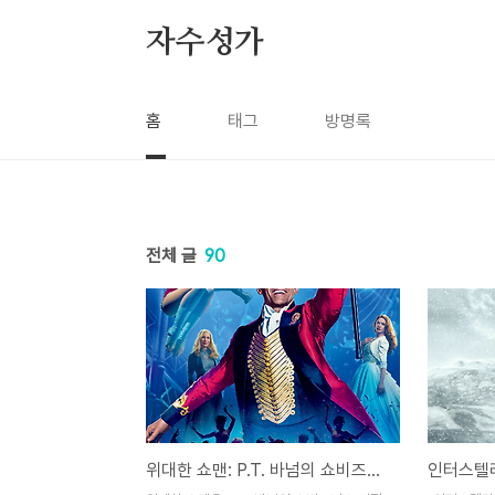
본문 바로가기
자수성가
홈
태그
방명록
전체 글
90
위대한 쇼맨: P.T. 바넘의 쇼비즈니스 기적을 담은 화려한 음악 드라마